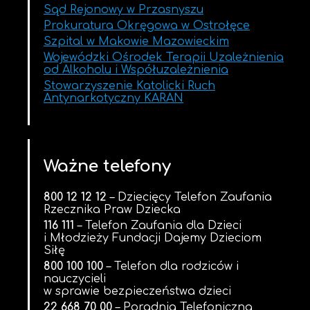
Sąd Rejonowy w Przasnyszu
Prokuratura Okręgowa w Ostrołęce
Szpital w Makowie Mazowieckim
Wojewódzki Ośrodek Terapii Uzależnienia
od Alkoholu i Współuzależnienia
Stowarzyszenie Katolicki Ruch
Antynarkotyczny KARAN
Ważne telefony
800 12 12 12
– Dziecięcy Telefon Zaufania
Rzecznika Praw Dziecka
116 111
– Telefon Zaufania dla Dzieci
i Młodzieży Fundacji Dajemy Dzieciom
Siłę
800 100 100
– Telefon dla rodziców i
nauczycieli
w sprawie bezpieczeństwa dzieci
22 668 70 00
– Poradnia Telefoniczna