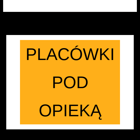
PLACÓWKI
POD
OPIEKĄ