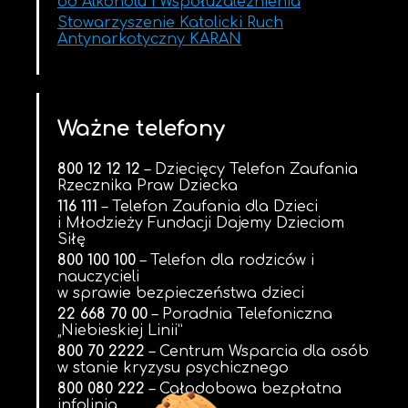
od Alkoholu i Współuzależnienia
Stowarzyszenie Katolicki Ruch
Antynarkotyczny KARAN
Ważne telefony
800 12 12 12
– Dziecięcy Telefon Zaufania
Rzecznika Praw Dziecka
116 111
– Telefon Zaufania dla Dzieci
i Młodzieży Fundacji Dajemy Dzieciom
Siłę
800 100 100
– Telefon dla rodziców i
nauczycieli
w sprawie bezpieczeństwa dzieci
22 668 70 00
– Poradnia Telefoniczna
„Niebieskiej Linii”
800 70 2222
– Centrum Wsparcia dla osób
w stanie kryzysu psychicznego
800 080 222
– Całodobowa bezpłatna
infolinia