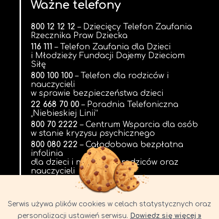
Ważne telefony
800 12 12 12
– Dziecięcy Telefon Zaufania
Rzecznika Praw Dziecka
116 111
– Telefon Zaufania dla Dzieci
i Młodzieży Fundacji Dajemy Dzieciom
Siłę
800 100 100
– Telefon dla rodziców i
nauczycieli
w sprawie bezpieczeństwa dzieci
22 668 70 00
– Poradnia Telefoniczna
„Niebieskiej Linii”
800 70 2222
– Centrum Wsparcia dla osób
w stanie kryzysu psychicznego
800 080 222
– Całodobowa bezpłatna
infolinia
dla dzieci i młodzieży, rodziców oraz
nauczycieli
Serwis używa plików cookies w celach statystycznych oraz
personalizacji ustawień serwisu.
Dowiedz się więcej »