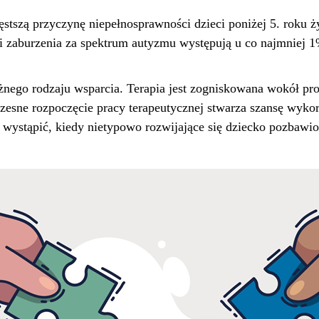
tszą przyczynę niepełnosprawności dzieci poniżej 5. roku ż
 zaburzenia za spektrum autyzmu występują u co najmniej 1%
óżnego rodzaju wsparcia. Terapia jest zogniskowana wokół p
czesne rozpoczęcie pracy terapeutycznej stwarza szansę wyko
wystąpić, kiedy nietypowo rozwijające się dziecko pozbawio