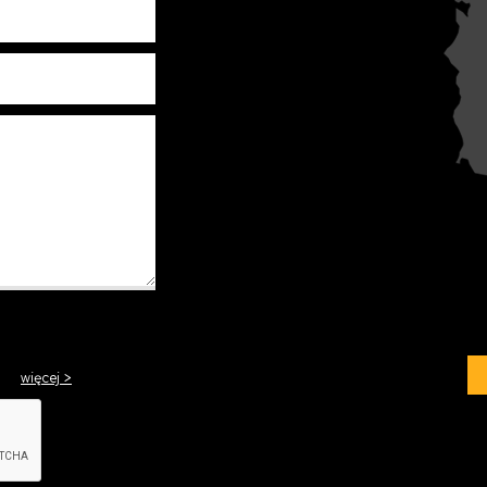
jną
więcej >