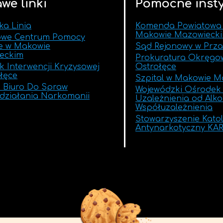
we linki
Pomocne insty
ka Linia
Komenda Powiatowa P
Makowie Mazowieck
owe Centrum Pomocy
ie w Makowie
Sąd Rejonowy w Prza
eckim
Prokuratura Okręgo
 Interwencji Kryzysowej
Ostrołęce
łęce
Szpital w Makowie M
 Biuro Do Spraw
Wojewódzki Ośrodek 
działania Narkomanii
Uzależnienia od Alko
Współuzależnienia
Stowarzyszenie Katol
Antynarkotyczny KA