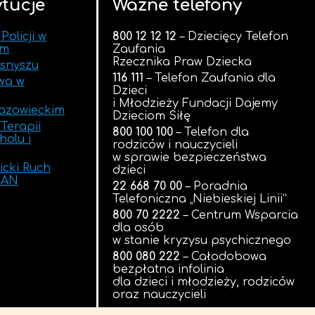
tucje
Ważne telefony
olicji w
800 12 12 12
– Dziecięcy Telefon
im
Zaufania
Rzecznika Praw Dziecka
snyszu
116 111
– Telefon Zaufania dla
wa w
Dzieci
i Młodzieży Fundacji Dajemy
azowieckim
Dzieciom Siłę
Terapii
800 100 100
– Telefon dla
holu i
rodziców i nauczycieli
w sprawie bezpieczeństwa
icki Ruch
dzieci
RAN
22 668 70 00
– Poradnia
Telefoniczna „Niebieskiej Linii”
800 70 2222
– Centrum Wsparcia
dla osób
w stanie kryzysu psychicznego
800 080 222
– Całodobowa
bezpłatna infolinia
dla dzieci i młodzieży, rodziców
oraz nauczycieli