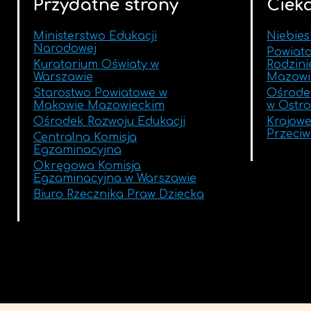
Przydatne strony
Cieka
Ministerstwo Edukacji
Niebies
Narodowej
Powiat
Kuratorium Oświaty w
Rodzin
Warszawie
Mazowi
Starostwo Powiatowe w
Ośrodek
Makowie Mazowieckim
w Ostro
Ośrodek Rozwoju Edukacji
Krajowe
Przeciw
Centralna Komisja
Egzaminacyjna
Okręgowa Komisja
Egzaminacyjna w Warszawie
Biuro Rzecznika Praw Dziecka