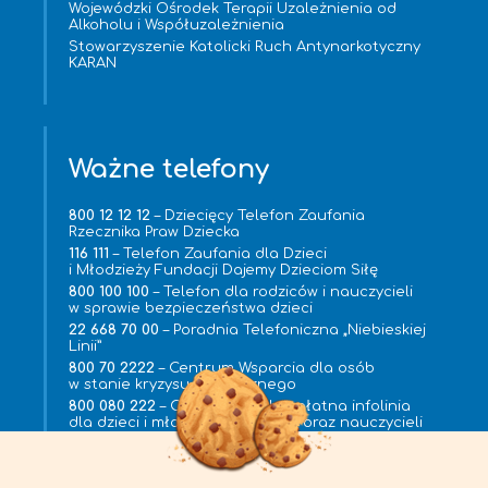
Wojewódzki Ośrodek Terapii Uzależnienia od
Alkoholu i Współuzależnienia
Stowarzyszenie Katolicki Ruch Antynarkotyczny
KARAN
Ważne telefony
800 12 12 12
– Dziecięcy Telefon Zaufania
Rzecznika Praw Dziecka
116 111
– Telefon Zaufania dla Dzieci
i Młodzieży Fundacji Dajemy Dzieciom Siłę
800 100 100
– Telefon dla rodziców i nauczycieli
w sprawie bezpieczeństwa dzieci
22 668 70 00
– Poradnia Telefoniczna „Niebieskiej
Linii”
800 70 2222
– Centrum Wsparcia dla osób
w stanie kryzysu psychicznego
800 080 222
– Całodobowa bezpłatna infolinia
dla dzieci i młodzieży, rodziców oraz nauczycieli