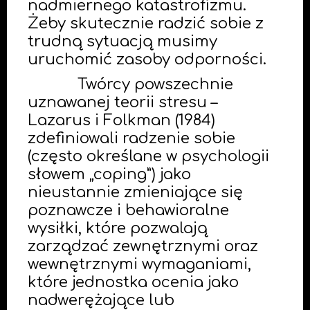
nadmiernego katastrofizmu.
Żeby skutecznie radzić sobie z
trudną sytuacją musimy
uruchomić zasoby odporności.
Twórcy powszechnie
uznawanej teorii stresu –
Lazarus i Folkman (1984)
zdefiniowali radzenie sobie
(często określane w psychologii
słowem „coping”) jako
nieustannie zmieniające się
poznawcze i behawioralne
wysiłki, które pozwalają
zarządzać zewnętrznymi oraz
wewnętrznymi wymaganiami,
które jednostka ocenia jako
nadwerężające lub