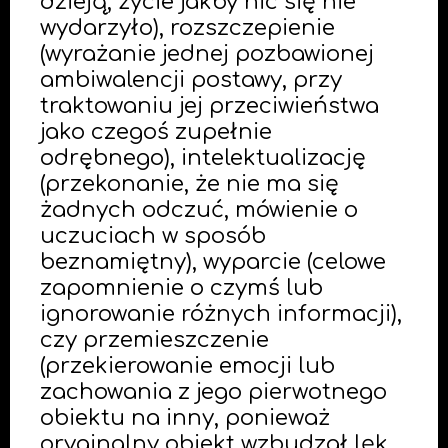
dzieją, życie jakby nic się nie
wydarzyło), rozszczepienie
(wyrażanie jednej pozbawionej
ambiwalencji postawy, przy
traktowaniu jej przeciwieństwa
jako czegoś zupełnie
odrębnego), intelektualizację
(przekonanie, że nie ma się
żadnych odczuć, mówienie o
uczuciach w sposób
beznamiętny), wyparcie (celowe
zapomnienie o czymś lub
ignorowanie różnych informacji),
czy przemieszczenie
(przekierowanie emocji lub
zachowania z jego pierwotnego
obiektu na inny, ponieważ
oryginalny obiekt wzbudzał lęk,